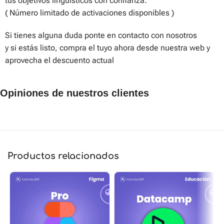
tus objetivos lingüísticos con confianza.
( Número limitado de activaciones disponibles )
Si tienes alguna duda ponte en contacto con nosotros
y si estás listo, compra el tuyo ahora desde nuestra web y
aprovecha el descuento actual
Opiniones de nuestros clientes
Opiniones de clientes
Duolingo Education Plus
Orlando
Productos relacionados
Rating: 5/5
Excelete servicio
Thu Feb 12 2026 02:10:41 GMT+0000 (Coordinated Universal 
Duolingo Education Plus
Monica