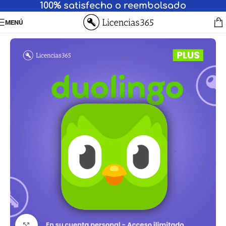
100% satisfecho o reembolsado
MENÚ
Haga clic para ampliar