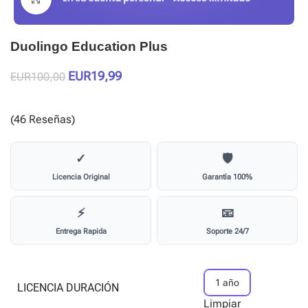
Duolingo Education Plus
EUR
19,99
EUR
100,00
(46 Reseñas)
✓
🛡️
Licencia Original
Garantía 100%
⚡
📧
Entrega Rapida
Soporte 24/7
1 año
LICENCIA DURACIÓN
Limpiar