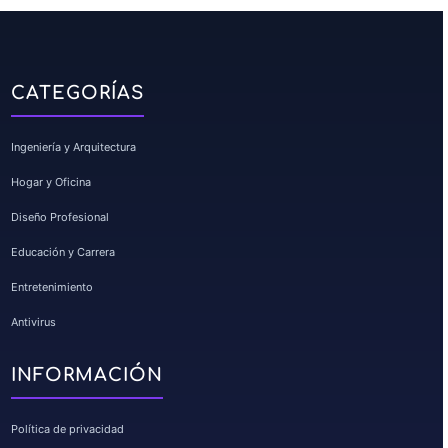
Diego
Rating: 5/5
Todo ha ido super bien. Atención al cliente de 10.
Sun Jan 18 2026 12:39:56 GMT+0000 (Coordinated Universal 
CATEGORÍAS
Ingeniería y Arquitectura
Hogar y Oficina
Diseño Profesional
Educación y Carrera
Entretenimiento
Antivirus
INFORMACIÓN
Política de privacidad