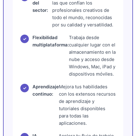
del
las que confían los
sector:
profesionales creativos de
todo el mundo, reconocidas
por su calidad y versatilidad.
Flexibilidad
Trabaja desde
✓
multiplataforma:
cualquier lugar con el
almacenamiento en la
nube y acceso desde
Windows, Mac, iPad y
dispositivos móviles.
Aprendizaje
Mejora tus habilidades
✓
continuo:
con los extensos recursos
de aprendizaje y
tutoriales disponibles
para todas las
aplicaciones.
IA
Acelera tu flujo de trabajo