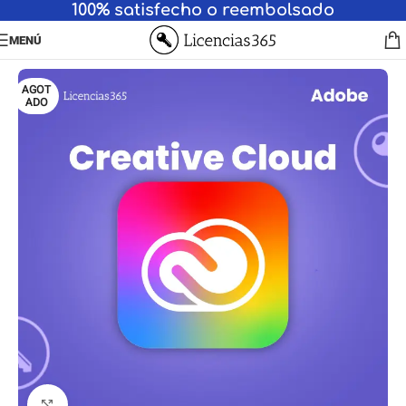
100% satisfecho o reembolsado
MENÚ
AGOT
ADO
Haga clic para ampliar