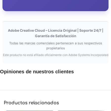
Adobe Creative Cloud – Licencia Original | Soporte 24/7 |
Garantía de Satisfacción
Todas las marcas comerciales pertenecen a sus respectivos
propietarios
Este producto no está afiliado oficialmente con Adobe Systems Incorporated
Opiniones de nuestros clientes
Opiniones de clientes
Creative Cloud Todas las aplicaciones
Edwin Garcia
Productos relacionados
Rating: 5/5