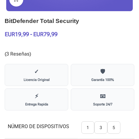
BitDefender Total Security
EUR
19,99
-
EUR
79,99
(3 Reseñas)
✓
🛡️
Licencia Original
Garantía 100%
⚡
📧
Entrega Rapida
Soporte 24/7
NÚMERO DE DISPOSITIVOS
1
3
5