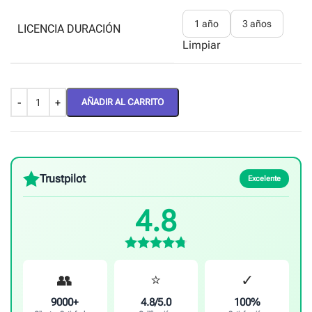
1 año
3 años
LICENCIA DURACIÓN
Limpiar
AÑADIR AL CARRITO
Trustpilot
Excelente
4.8
👥
⭐
✓
9000+
4.8/5.0
100%