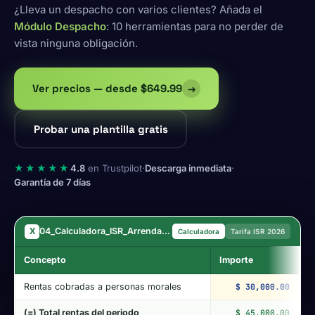
¿Lleva un despacho con varios clientes? Añada el
Módulo Despacho
: 10 herramientas para no perder de
vista ninguna obligación.
Ver precios — desde $649.99
→
Probar una plantilla gratis
★★★★★
4.8
en Trustpilot
·
Descarga inmediata
·
Garantía de 7 días
X
04_Calculadora_ISR_Arrendamiento_2026.xlsx — Pack Contador México 2026
Calculadora
Tarifa ISR 2026
Concepto
Importe
C
Rentas cobradas a personas morales
$ 30,000.00
R
(=) Total rentas del periodo
$ 45,000.00
D