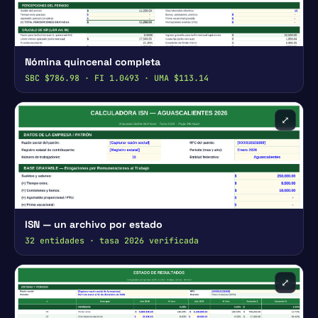
Nómina quincenal completa
SBC $786.98 · FI 1.0493 · UMA $113.14
⤢
ISN — un archivo por estado
32 entidades · tasa 2026 verificada
⤢