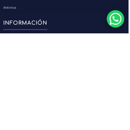
Antivirus
INFORMACIÓN
Política de privacidad
Condiciones Generales
Política de Reembolso
Quiénes somos
Revisiones
CONTACTO
Teléfono:
+1 (506) 788-6019
Email:
asistencia@licencias365.com